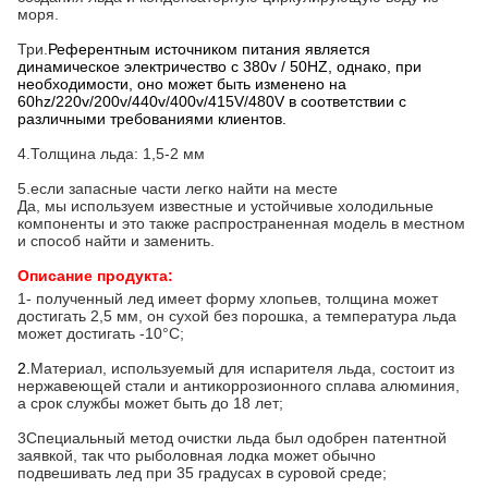
моря.
Три.
Референтным источником питания является
динамическое электричество с 380v / 50HZ, однако, при
необходимости, оно может быть изменено на
60hz/220v/200v/440v/400v/415V/480V в соответствии с
различными требованиями клиентов.
4.
Толщина льда: 1,5-2 мм
5.если запасные части легко найти на месте
Да, мы используем известные и устойчивые холодильные
компоненты и это также распространенная модель в местном
и способ найти и заменить.
Описание продукта:
1- полученный лед имеет форму хлопьев, толщина может
достигать 2,5 мм, он сухой без порошка, а температура льда
может достигать -10°C;
2.
Материал, используемый для испарителя льда, состоит из
нержавеющей стали и антикоррозионного сплава алюминия,
а срок службы может быть до 18 лет;
3Специальный метод очистки льда был одобрен патентной
заявкой, так что рыболовная лодка может обычно
подвешивать лед при 35 градусах в суровой среде;