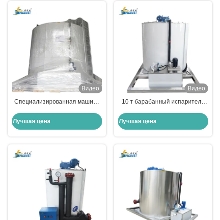
Видео
Видео
Специализированная машина
10 т барабанный испаритель
для испарения льда на флейке
флейк ледокольный завод
барабан 50Т
испаритель для системы
Лучшая цена
Лучшая цена
аммиака