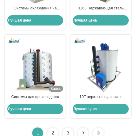
Системы охлаждения на
316L Нержавеющая сталь
барабанах из нержавеющей
Флейка ледяной
стали на 35 тонн
испарительная машина
Лучшая цена
Лучшая цена
Промышленная ледочная
машина 50 тонн
Видео
Системы для производства
10Т нержавеющая сталь
промышленного льда на 50
флейка испарителя льда
тонн LG PLC
коммерческие ледовые
Лучшая цена
Лучшая цена
системы с расширителем
клапана
1
2
3