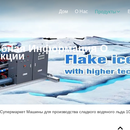
Дом
О Нас
Продукты
бная Информация О
кции
Супермаркет Машины для производства сладкого водяного льда 10