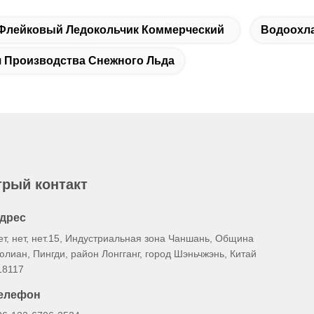
Флейковый Ледокольчик Коммерческий
Водоохла
 Производства Снежного Льда
рый контакт
дрес
ет, нет, нет.15, Индустриальная зона Чаншань, Община
юлиан, Пингди, район Лонгганг, город Шэньчжэнь, Китай
18117
елефон