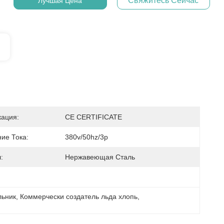
Свяжитесь Сейчас
Лучшая Цена
ация:
CE CERTIFICATE
ие Тока:
380v/50hz/3p
:
Нержавеющая Сталь
льник
, 
Коммерчески создатель льда хлопь
, 