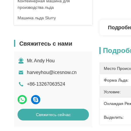
Контейнерная машина для
производства льда
Машина льда Slurry
Подробн
Свяжитесь с нами
Подроб
Mr. Andy Hou
Место Происх
harveyhou@icesnow.cn
Форма Льда:
+86-13267063524
Условие:
Охлаждая Ре
Свяжитесь сейчас
Выделить: