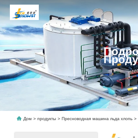
Подро
Проду
Дом
>
продукты
>
Пресноводная машина льда хлопь
>