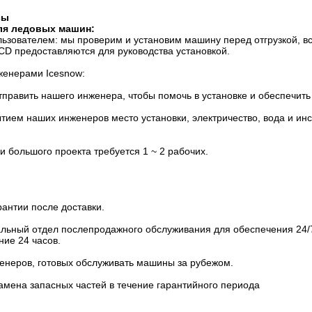
сы
для ледовых машин:
льзователем: мы проверим и установим машину перед отгрузкой, в
CD предоставляются для руководства установкой.
женерами Icesnow:
править нашего инженера, чтобы помочь в установке и обеспечить
тием наших инженеров место установки, электричество, вода и ин
ки большого проекта требуется 1 ~ 2 рабочих.
рантии после доставки.
льный отдел послепродажного обслуживания для обеспечения 24/7
ние 24 часов.
женеров, готовых обслуживать машины за рубежом.
амена запасных частей в течение гарантийного периода