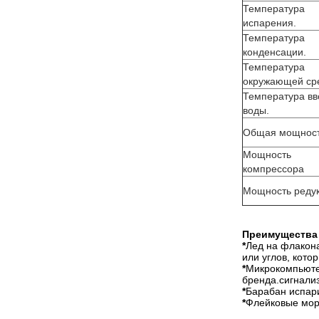
Температура
испарения.
Температура
конденсации.
Температура
окружающей ср
Температура вв
воды.
Общая мощнос
Мощность
компрессора
Мощность реду
Преимущества 
*
Лед на флакона
или углов, кото
*
Микрокомпьюте
бренда.сигнализ
*
Барабан испари
*
Флейковые мор