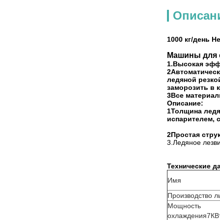
Описан
1000 кг/день 
Машины для 
1.Высокая эфф
2Автоматическ
ледяной резко
заморозить в 
3Все материал
Описание:
1Толщина ледя
испарителем, 
2Простая стру
3.
Ледяное лезв
Технические д
Имя
Производство л
Мощность
охлаждения7КВ