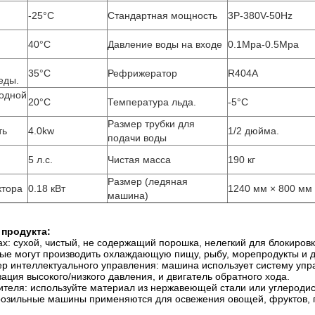
-25°С
Стандартная мощность
3P-380V-50Hz
40°C
Давление воды на входе
0.1Mpa-0.5Mpa
35°С
Рефрижератор
R404A
еды.
одной
20°С
Температура льда.
-5°C
Размер трубки для
ть
4.0kw
1/2 дюйма.
подачи воды
5 л.с.
Чистая масса
190 кг
Размер (ледяная
ктора
0.18 кВт
1240 мм × 800 мм
машина)
продукта:
х: сухой, чистый, не содержащий порошка, нелегкий для блокировки
рые могут производить охлаждающую пищу, рыбу, морепродукты и д
р интеллектуального управления: машина использует систему уп
ация высокого/низкого давления, и двигатель обратного хода.
теля: используйте материал из нержавеющей стали или углеродис
озильные машины применяются для освежения овощей, фруктов, п