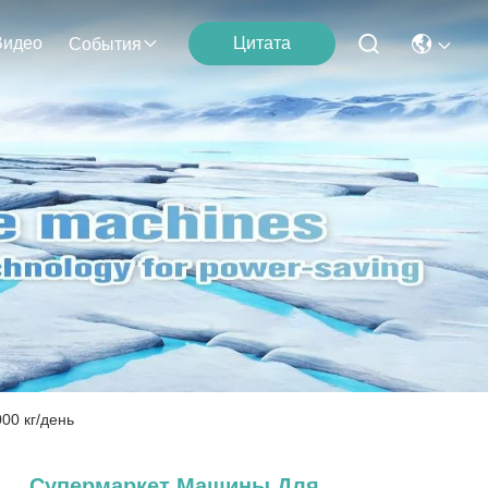
Видео
Цитата
События
00 кг/день
Супермаркет Машины Для