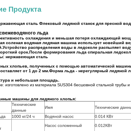
ие Продукта
Нержавеющая сталь Флековый ледяной станок для пресной во
свежеводяного льда
ективность охлаждения и меньшая потеря охлаждающей мощ
ая соленая водяная ледяная машина использует новейший ве
й.Устройство распределения воды в ледоколе распыляет вод
короткий срок.После формирования льда спиральная ледоколь
ы: нержавеющая сталь
ных хлопьев, полученных с помощью автоматической машины
составляет от 1 до 2 мм.Форма льда - нерегулярный ледяной 
ктура и небольшая площадь.
ие: изготовлено из материала SUS304 бесшовной стальной трубы 
анные машины для ледяного хлопья:
Технические
Имя
Технические данн
данные
ьда
1000 кг/24 ч
Водяной насос
0.014 КВт
Насос соломенный
0.012КВт
т