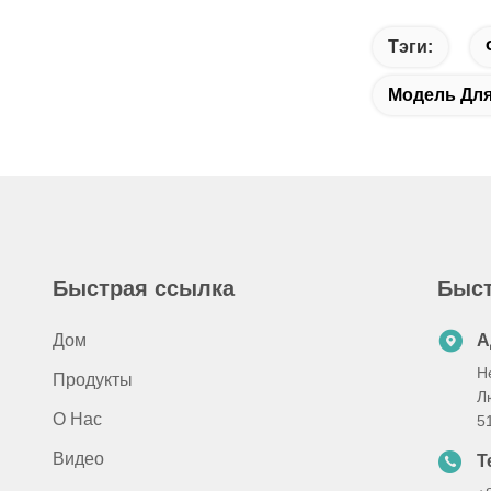
Тэги:
Модель Для
Быстрая ссылка
Быст
Дом
А
Н
Продукты
Л
О Нас
5
Видео
Т