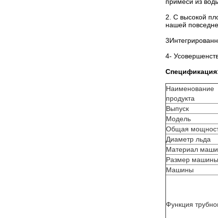
примеси из вод
2. С высокой пл
нашей повседне
3Интегрированн
4- Усовершенст
Спецификация
Наименование
продукта
Выпуск
Модель
Общая мощнос
Диаметр льда
Материал маш
Размер машин
Машины
Функция трубно