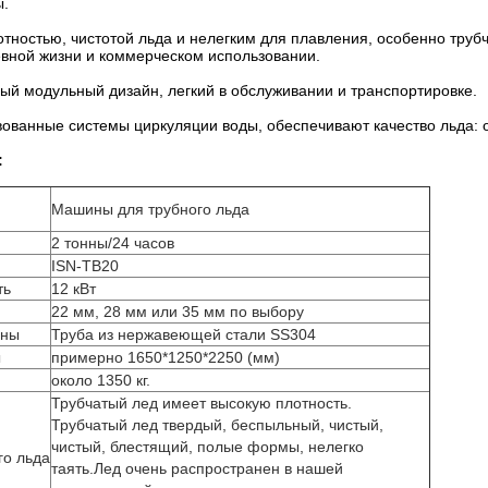
ы.
отностью, чистотой льда и нелегким для плавления, особенно труб
вной жизни и коммерческом использовании.
ый модульный дизайн, легкий в обслуживании и транспортировке.
вованные системы циркуляции воды, обеспечивают качество льда: 
:
Машины для трубного льда
2 тонны/24 часов
ISN-TB20
ть
12 кВт
22 мм, 28 мм или 35 мм по выбору
ины
Труба из нержавеющей стали SS304
ы
примерно 1650*1250*2250 (мм)
около 1350 кг.
Трубчатый лед имеет высокую плотность.
Трубчатый лед твердый, беспыльный, чистый,
чистый, блестящий, полые формы, нелегко
го льда
таять.Лед очень распространен в нашей