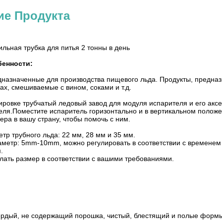
ие Продукта
льная трубка для питья 2 тонны в день
енности:
дназначенные для производства пищевого льда. Продукты, предназ
ах, смешиваемые с вином, соками и т.д.
ировке трубчатый ледовый завод для модуля испарителя и его акс
еля.Поместите испаритель горизонтально и в вертикальном положе
ра в вашу страну, чтобы помочь с ним.
р трубного льда: 22 мм, 28 мм и 35 мм.
аметр: 5mm-10mm, можно регулировать в соответствии с временем
.
лать размер в соответствии с вашими требованиями.
вердый, не содержащий порошка, чистый, блестящий и полые форм