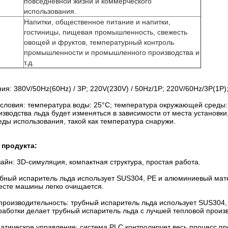
повседневной жизни и коммерческого
использования.
Напитки, общественное питание и напитки,
гостиницы, пищевая промышленность, свежесть
овощей и фруктов, температурный контроль
промышленности и промышленного производства и
т.д.
ния: 380V/50Hz(60Hz) / 3P; 220V(230V) / 50Hz/1P; 220V/60Hz/3P(1P)
условия: температура воды: 25°C; температура окружающей среды:
изводства льда будет изменяться в зависимости от места установк
ды использования, такой как температура снаружи.
продукта:
йн: 3D-симуляция, компактная структура, простая работа.
убный испаритель льда использует SUS304, PE и алюминиевый мате
есте машины легко очищается.
роизводительность: трубный испаритель льда использует SUS304
работки делает трубный испаритель льда с лучшей тепловой произ
атическое управление: система PLC контролирует весь процесс пр