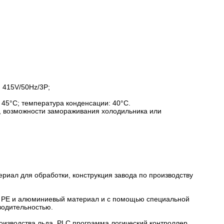
; 415V/50Hz/3P;
 45°C; температура конденсации: 40°C.
и, возможности замораживания холодильника или
риал для обработки, конструкция завода по производству
, PE и алюминиевый материал и с помощью специальной
водительностью.
оизводства льда, PLC программа логический контроллер,