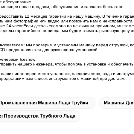
е обслуживание
2 месяцев после продажи, обслуживание и запчасти бесплатно.
редоставить 12 месяцев гарантии на нашу машину. В течение гаран
ть нам фотографии или видео или позвонить нам о неисправност
ние 24 часовЕсли деталь сломана по не личным причинам, мы заме
пределы гарантийного периода, мы будем взимать рыночную цену за
льзователем: мы проверим и установим машину перед отгрузкой, в
CD предоставляются для руководства установкой.
женерами Icesnow:
править нашего инженера, чтобы помочь в установке и обеспечить
 наших инженеров место установки, электричество, вода и инстру
предоставим вам список инструментов с машиной при доставке.
Промышленная Машина Льда Трубки
Машины Для
 Производства Трубного Льда