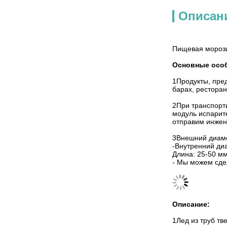
Описан
Пищевая морози
Основные особ
1Продукты, пре
барах, ресторан
2При транспорт
модуль испарит
отправим инжене
3Внешний диамет
-Внутренний ди
Длина: 25-50 мм
- Мы можем сде
Описание:
1Лед из труб т