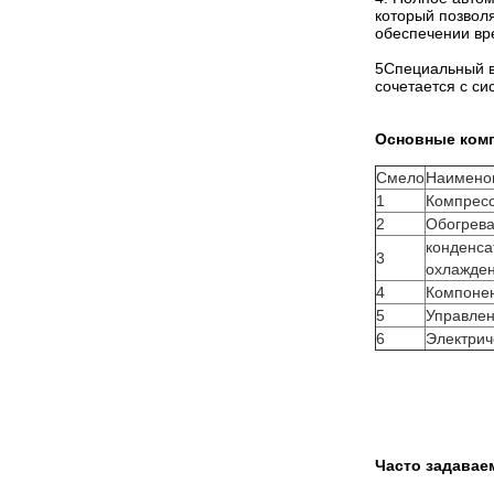
который позволя
обеспечении вр
5Специальный вы
сочетается с си
Основные ком
Смело
Наимено
1
Компрес
2
Обогрева
конденса
3
охлажде
4
Компонен
5
Управле
6
Электрич
Часто задава