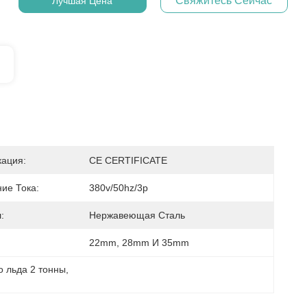
Свяжитесь Сейчас
Лучшая Цена
ация:
CE CERTIFICATE
ие Тока:
380v/50hz/3p
:
Нержавеющая Сталь
22mm, 28mm И 35mm
 льда 2 тонны
, 