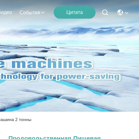
Видео
Цитата
События
машина 2 тонны
Продовольственная Пищевая