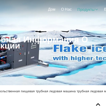
Дом
О Нас
Продукты
бная Информация О
кции
ольственная пищевая трубная ледовая машина трубная ледовая 