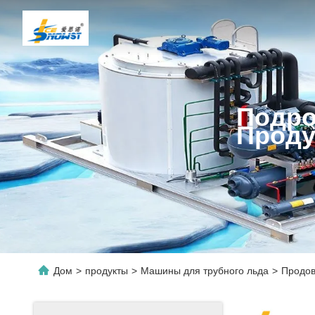
Подро
Проду
Дом
>
продукты
>
Машины для трубного льда
>
Продов