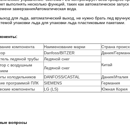
ет выполнять несколько функций, таких как автоматическое запус
емени замерзанияАвтоматическая вода.
ход для льда, автоматический выход, не нужно брать лед вручную,
стемой упаковки льда для упаковки льда пластиковыми пакетами.
поненты:
вание компонента
Наименование марки
Страна проис
сор
Danfoss/BITZER
Дания/Герман
тель ледяной трубы
Ледяной снег
Китай
тор с воздушным
Ледяной снег
нием
ты холодильников
DANFOSS/CASTAL
Дания/Италия
ние программой ПЛК
SIEMENS
Германия
еские компоненты
LG (LS)
Южная Корея
емые вопросы