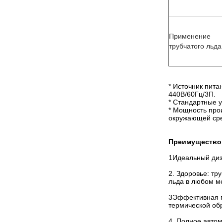
Применение
трубчатого льда
* Источник пита
440В/60Гц/3П.
* Стандартные 
* Мощность про
окружающей сре
Преимущество 
1Идеальный диза
2. Здоровье: тр
льда в любом м
3Эффективная п
термической об
4. Полное автом