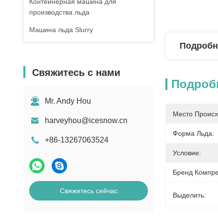
Контейнерная машина для
производства льда
Машина льда Slurry
Подробн
Свяжитесь с нами
Подроб
Mr. Andy Hou
Место Происх
harveyhou@icesnow.cn
Форма Льда:
+86-13267063524
Условие:
Бренд Компре
Свяжитесь сейчас
Выделить: