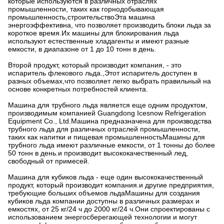
которые используются в различных отраслях
промышленности, таких как горнодобывающая
промышленность,строительствоЭта машина
энергоэффективна, что позволяет производить блоки льда за
короткое время.Их машины для блокирования льда
используют естественные хладагенты и имеют разные
емкости, в диапазоне от 1 до 10 тонн в день.
Второй продукт, который производит компания, - это
испаритель флекового льда.,Этот испаритель доступен в
разных объемах,что позволяет легко выбрать правильный на
основе конкретных потребностей клиента.
Машина для трубного льда является еще одним продуктом,
производимым компанией Guangdong Icesnow Refrigeration
Equipment Co., Ltd.Машина предназначена для производства
трубного льда для различных отраслей промышленности,
таких как напитки и пищевая промышленностьМашины для
трубного льда имеют различные емкости, от 1 тонны до более
50 тонн в день.и производит высококачественный лед,
свободный от примесей.
Машина для кубиков льда - еще один высококачественный
продукт, который производит компания.и другие предприятия,
требующие больших объемов льдаМашины для создания
кубиков льда компании доступны в различных размерах и
емкостях, от 25 кг/24 ч до 2000 кг/24 ч.Они спроектированы с
использованием энергосберегающей технологии и могут